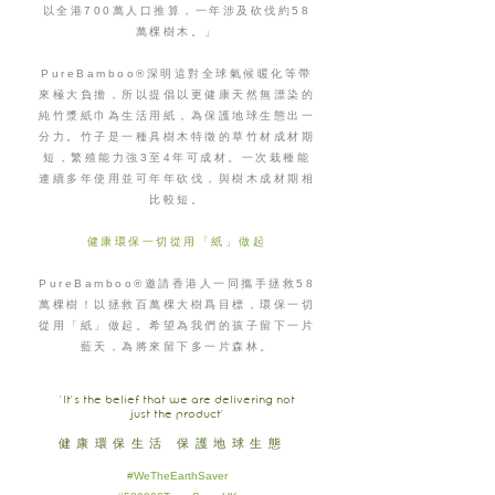
以全港700萬人口推算，一年涉及砍伐約58
萬棵樹木。」
PureBamboo®深明這對全球氣候暖化等帶
來極大負擔，所以提倡以更健康天然無漂染的
純竹漿紙巾為生活用紙，為保護地球生態出一
分力。竹子是一種具樹木特徵的草竹材成材期
短，繁殖能力強3至4年可成材。一次栽種能
連續多年使用並可年年砍伐，與樹木成材期相
比較短。
健康環保一切從用「紙」做起
PureBamboo®邀請香港人一同攜手拯救58
萬棵樹！以拯救百萬棵大樹爲目標，環保一切
從用「紙」做起。希望為我們的孩子留下一片
藍天，為將來留下多一片森林。
'It's the belief that we are delivering not
just the product'
​健康環保生活 保護地球生態
#WeTheEarthSaver