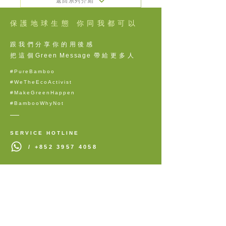
返回系列介紹
保護地球生態 你同我都可以
跟我們分享你的用後感
把這個
Green Message
帶給更多人
#PureBamboo
#WeTheEcoActivist
#MakeGreenHappen
#BambooWhyNot
SERVICE HOTLINE
/
+852 3957 4058
JOIN US NOW
Be Our Eco-Activist
​加入我們成為拯救地球的同伴