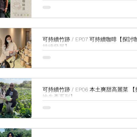
「這杯咖啡，由培苗到採收、由加工到烘焙都是 Made in HK
咖啡，咖啡店於街上隨處可見，隨便就可以飲到來自世界各地的
過香港出產的咖啡豆嗎？ 今次「可持續竹跡」來到一個位於粉
Urban Coffee Roaster...
可持續竹跡 / EP07 可持續咖啡【探
持續發展】
成日話為地球行多步，係生活入面減少碳排放、減廢、回收升級
等，成為我哋逆轉氣侯危機嘅目標。而我哋製作依個「可持續竹
透過同大家分享係生活上一小步，又點樣可以做到呢？除左我哋
實行，企業先行多一步都會係好重要。 今日請黎 Urban...
可持續竹跡 / EP06 本土爽甜高麗菜 
地生產系列】
復耕本地農業、採購本地農產品， 是其中一個減低碳排放的好方法？ 
『這款高麗菜比起雪梨還要甜！』 農民子弟葉子盛創辦的「 復
動本土農業，每年都進行各式各樣的農業計劃，今次我們就到了
一試這款甜度驚人，口感爽脆的「平原高麗菜」...