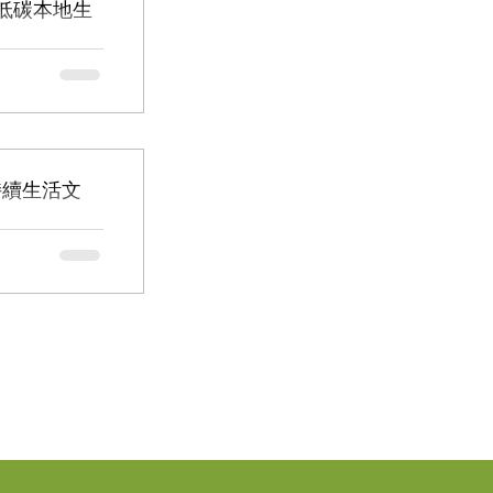
討低碳本地生
大量輸入香港，香港
，到開辦永續栽培課
可持續生活文
hy 對於很
」女性⠀，從鉤織
急促的城市中，為