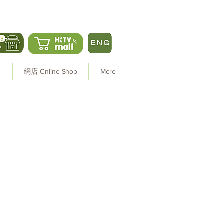
炭
網店 Online Shop
More