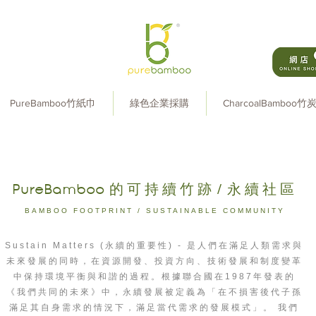
PureBamboo竹紙巾
綠色企業採購
CharcoalBamboo竹
PureBamboo
的可持續竹跡/永續社區
BAMBOO FOOTPRINT / SUSTAINABLE COMMUNITY
Sustain Matters (永續的重要性) - 是人們在滿足人類需求與
未來發展的同時，在資源開發、投資方向、技術發展和制度變革
中保持環境平衡與和諧的過程。根據聯合國在1987年發表的
《我們共同的未來》中，永續發展被定義為「在不損害後代子孫
滿足其自身需求的情況下，滿足當代需求的發展模式」。 我們