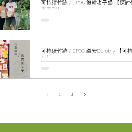
可持續竹跡 / EP05 復耕者子盛 【探
產系列】
「農業是解決社區問題的方法？」 農業在20世紀初仍是香港的主要產業之一，農場
及耕地在新界隨處可見，1998年後中國內地農產品可無限額地
農業大幅萎縮。 農民子弟葉子盛，由開設有機農場 O-Farm 
程，還集合一班農青，創辦的「 復耕者聯盟...
可持續竹跡 / EP03 織安Dorothy 【
化】
「一戰、二戰時，編織被用作隱藏機密代號！」- 鉤織品牌主理人 Dorot
多人來說，編織是老婆婆才會做的活動，然而有一位90後「織業
之中找到一刻安寧，更成立了自己的鉤織品牌「織安」，在節奏
大家編織出平靜的心靈。Dorothy...
1
2