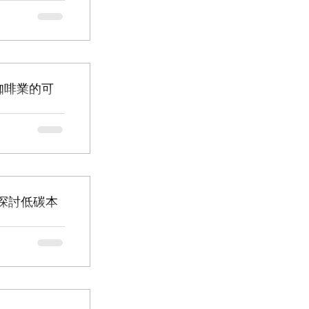
！」 香港人特別喜歡喝
咖啡⋯但你可曾見
嶺的有機農莊，找來
討咖啡業的可
、重用、永續等
跡」節目，係希望
大家喺日常生活去
【探討低碳本
🏻‍🌾🥬：
耕者聯盟 」為了推
打鼓嶺一個農場，