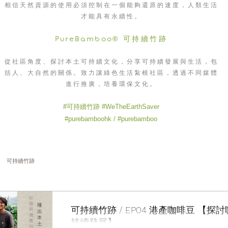
相信天然資源的使用必須控制在一個能夠還原的速度，人類生活
才能具有永續性。
PureBamboo
® 可持續竹跡
從社區角度、探討本土可持續文化，分享可持續發展與生活，包
括人、大自然的關係。致力讓綠色生活紮根社區，透過不同媒體
進行推廣，培養環保文化。
#可持續竹跡 #WeTheEarthSaver
#purebamboohk / #purebamboo
可持續竹跡
可持續竹跡 / EP04 港產咖啡豆 【探
持續發展】