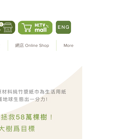
炭
網店 Online Shop
More