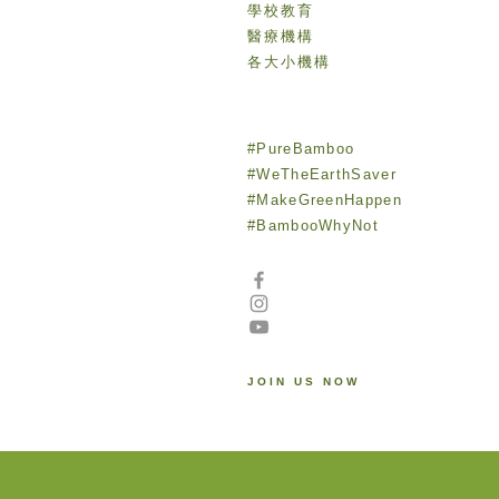
​學校教育
醫療機構
各大小機構
#PureBamboo
#WeTheEarthSaver
#MakeGreenHappen
#BambooWhyNot
JOIN US NOW