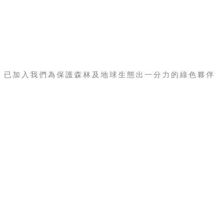
我們的地球保衛者
OUR GREEN PARTNERS
已加入我們為保護森林及地球生態出一分力的綠色夥伴