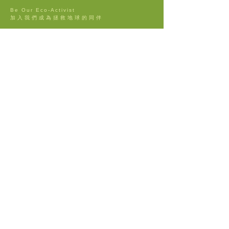
Be Our Eco-Activist
​加入我們成為拯救地球的同伴
BAMBOOFILTERS & PUREMASK
了解更多有關可重用環保口罩及竹紙濾芯
> W W W . B A M B O O F I L T E R S . C O M
TELL US HOW YOU FEEL
歡迎分享 用後感及意見將會作研究用途
/ GET IN TOUCH