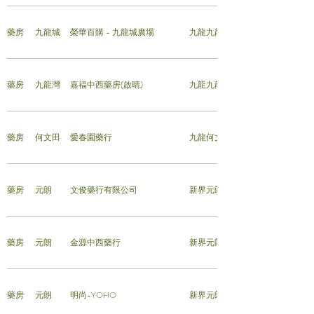
藥房
九龍城
榮華百購 - 九龍城廣場
九龍九龍城賈炳達道128號九龍城廣
藥房
九龍灣
嘉福中西藥房(啟晴)
九龍九龍灣晴朗商場A011號舖
藥房
何文田
愛春園藥行
九龍何文田愛民村頌民樓地下4號
藥房
元朗
文俊藥行有限公司
新界元朗谷亭街17號傑文樓地舖
藥房
元朗
金源中西藥行
新界元朗教育路45號地下
藥房
元朗
明尚-YOHO
新界元朗形點 II L3 A330號舖