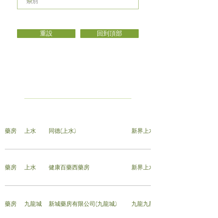
重設
回到頂部
藥房
上水
同德(上水)
新界上水新發街42號地舖
藥房
上水
健康百藥西藥房
新界上水新樂街地下1號A舖(往落馬
藥房
九龍城
新城藥房有限公司(九龍城)
九龍九龍城衙前圍道118號地下