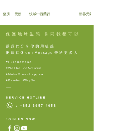
藥房
元朗
快域中西藥行
新界元朗錦繡花園市中心A座地下
保護地球生態 你同我都可以
跟我們分享你的用後感
把這個
Green Message
帶給更多人
#PureBamboo
#WeTheEcoActivist
#MakeGreenHappen
#BambooWhyNot
SERVICE HOTLINE
/
+852 3957 4058
JOIN US NOW