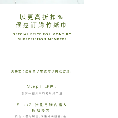
以更高折扣%
優惠訂購竹紙巾
SPECIAL PRICE FOR MONTHLY
SUBSCRIPTION MEMBERS
成為月購計劃的訂閱會員即可享有
底至半價優惠或更多訂購。
只需要5個簡單步驟便可以完成訂購:
Step1 評估:
計算一個月平均的用紙巾量
Step2 計劃月購內容&
折扣優惠:
按個人喜好用量,揀選月購組合/產
品