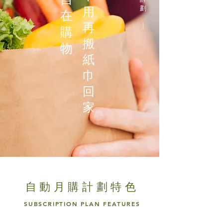
劃
用
在
再
｜
購
搬
物
紙
巾
回
家
自動月購計劃特色
SUBSCRIPTION PLAN FEATURES