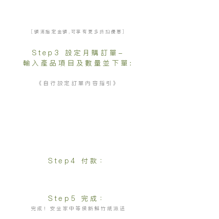
以「折扣優惠訂購表」計算月購計劃總消
費金額,查找可享折扣優惠。
[額滿指定金額,可享有更多折扣優惠]
Step3 設定月購訂單-
輸入產品項目及數量並下單:
《自行設定訂單內容指引》
1/揀選「產品」及「6個月的所需
用量」於「數目欄」輸入。
2/按「加入購物車」後,再加下一項產品
3/揀選「A-每月」/「B-隔月」派送
4/把所有需訂購產品訂量設定好後,
按「訂單結帳」
Step4
付款
：
付款完成後，將會收到確認訂單通知，
以確認展開月購派送計劃。
Step5
完成
：
完成！安坐家中等侯新鮮竹紙派送