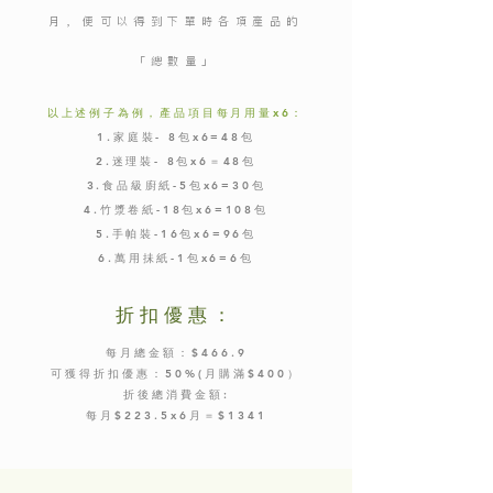
月
，便可以得到下單時各項產品的
「總數量」
以上述例子為例，產品項目每月用量x6：
1.​家庭裝- 8包x6=48包
2.迷理裝- 8包x6＝48包
3.食品級廚紙-5包x6=30包
4.竹漿卷紙-18包x6=108包
5.手帕裝-16包x6=96包
6.萬用抺紙-1包x6=6包
折扣優惠：
每月總金額：$466.9
可獲得折扣優惠：50%(月購滿$400）
折後總消費金額:
每月$223.5x6月＝$1341