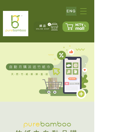
pure
bamboo