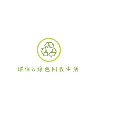
善用家居空間,彈性派送客戶可按個人
需要自選每月或隔月*,免於家居囤積
過量生活用品。
(*隔月送貨：只適用
指定購月計劃)
環保&綠色回收生活
月購計劃附送「多功能派送袋」來代
替生產碳排放量高的紙箱。一物二用
設計,雙拉鏈袋型設計,具良好運輸及
存貨功能,同時內隔分成3格,用家可按
社區回收指引作回收廢物的環保袋子
使用,實踐回收好習慣。