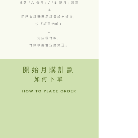
揀選「A-每月」/「B-隔月」派送
把所有訂購產品訂量設定好後，
按「訂單結帳」
_
完成後付款，
竹紙巾將會定期派送。
開始月購計劃
如何下單
HOW TO PLACE ORDER