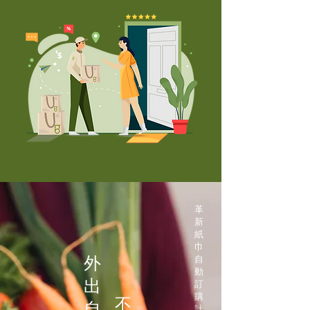
革
新
紙
巾
外
自
動
出
訂
購
不
自
計