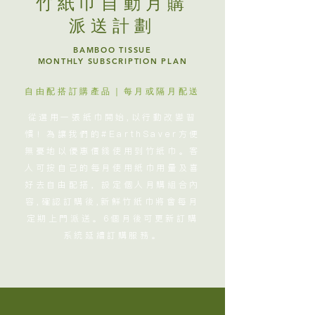
竹紙巾自動月購
派送計劃
BAMBOO TISSUE
MONTHLY SUBSCRIPTION PLAN
自由配搭訂購產品｜每月或隔月配送
從選用一張紙巾開始,以行動改變習
慣！為讓我們的#EarthSaver方便
無憂地以優惠價錢使用到竹紙巾。客
人可按自己的每月使用紙巾用量及喜
好去自由配搭，設定個人月購組合內
容,確認訂購後,新鮮竹紙巾將會每月
定期上門派送。6個月後可更新訂購
系統延續訂購服務。