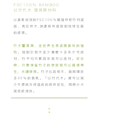
FSC100% BAMBOO
以竹代木 環保原材料
以最高級別的FSC100%驗證林取竹材造
紙，免伐林木,保護森林減底對地球生態
的破壞。
竹子屬草類，全世界生長速度最快的植
物。
相對於樹木至少需要十多年才可成
材，竹平均只要四年就可以成材。
砍伐
時，只要保留竹子的根部就可以循環再
生，永續使用。
竹子比起樹木，能夠釋放
多35％的氧氣。「以竹代木」便可以減
少木漿紙巾所造成的森林砍伐，同時大大
減低碳排放。