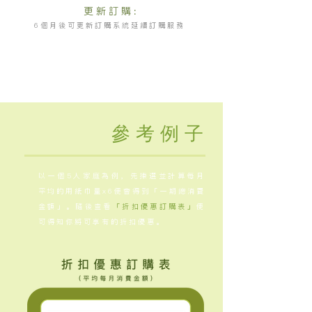
更新訂購:
6個月後可更新訂購系統延續訂購服務
參考例子
以一個5人家庭為例，先揀選並計算每月
平均的用紙巾量x6便會得到「一期總消費
金額」。隨後查看
「折扣優惠訂購表」
便
可得知你將可享有的折扣優惠。