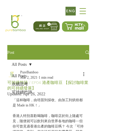
Post
All Posts
PureBamboo
All Posts
Mar 2, 2021
1 min read
可持續竹跡 / EP04 港產咖啡豆 【探討咖啡業
永續思考
的可持續發展】
可持續竹跡
Updated:
Apr 26, 2022
「這杯咖啡，由培苗到採收、由加工到烘焙都
是 Made in HK！」  
香港人特別喜歡喝咖啡，咖啡店於街上隨處可
見，隨便就可以飲到來自世界各地的咖啡⋯但
你可曾見過香港出產的咖啡豆嗎？ 今次「可持