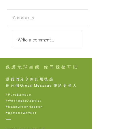
Comments
可持續竹跡 / EP06 本
可持續竹跡 / EP05
Write a comment...
土爽甜高麗菜 【探討
耕者子盛 【探討
低碳本地生產系列】
本地生產系列】
保護地球生態 你同我都可以
跟我們分享你的用後感
把這個
Green Message
帶給更多人
#PureBamboo
#WeTheEcoActivist
#MakeGreenHappen
#BambooWhyNot