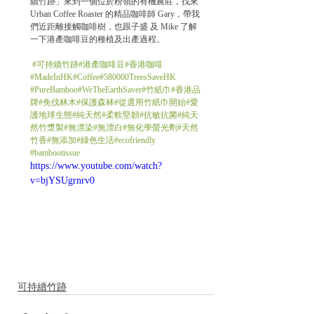
續竹跡」來到一個位於粉嶺的有機農莊，找來 
Urban Coffee Roaster 的精品咖啡師 Gary，帶我
們近距離接觸咖啡樹，也跟子盛 及 Mike 了解
一下港產咖啡豆的種植及出產過程。
#可持續竹跡
#港產咖啡豆
#香港咖啡
#MadeInHK
#Coffee
#580000TreesSaveHK
#PureBamboo
#WeTheEarthSaver
#竹紙巾
#香港品
牌
#免伐林木
#保護森林
#從選用竹紙巾開始
#愛
護地球生態
#純天然
#柔軟堅韌
#抗敏抗菌
#純天
然竹漿製
#無漂染
#無漂白
#無化學螢光劑
#天然
竹香
#無添加
#綠色生活
#ecofriendly
#bambootissue
https://www.youtube.com/watch?
v=bjYSUgrnrv0
可持續竹跡