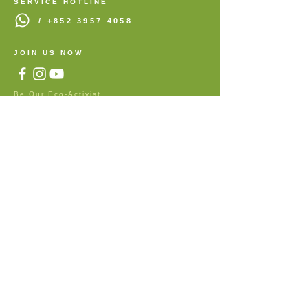
SERVICE HOTLINE
/
+852 3957 4058
JOIN US NOW
Be Our Eco-Activist
​加入我們成為拯救地球的同伴
BAMBOOFILTERS & PUREMASK
了解更多有關可重用環保口罩及竹紙濾芯
> W W W . B A M B O O F I L T E R S . C O M
TELL US HOW YOU FEEL
歡迎分享 用後感及意見將會作研究用途
/ GET IN TOUCH