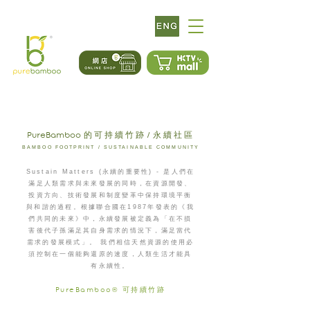
PureBamboo
的可持續竹跡/永續社區
BAMBOO FOOTPRINT / SUSTAINABLE COMMUNITY
Sustain Matters (永續的重要性) - 是人們在
滿足人類需求與未來發展的同時，在資源開發、
投資方向、技術發展和制度變革中保持環境平衡
與和諧的過程。根據聯合國在1987年發表的《我
們共同的未來》中，永續發展被定義為「在不損
害後代子孫滿足其自身需求的情況下，滿足當代
需求的發展模式」。 我們相信天然資源的使用必
須控制在一個能夠還原的速度，人類生活才能具
有永續性。
PureBamboo
® 可持續竹跡