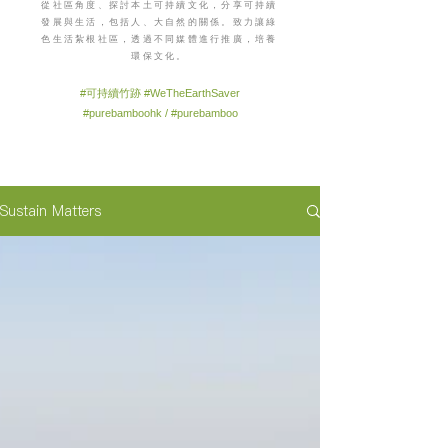
從社區角度、探討本土可持續文化，分享可持續
發展與生活，包括人、大自然的關係。致力讓綠
色生活紮根社區，透過不同媒體進行推廣，培養
環保文化。
#可持續竹跡 #WeTheEarthSaver
#purebamboohk / #purebamboo
Sustain Matters